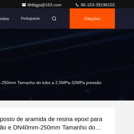
tlhtbjgs@163.com
86-153-39196102
entos
Citações
Portuguese
0mm-250mm Tamanho do tubo a 2,5MPa-32MPa pressão
osto de aramida de resina epoxi para
ssão e DN40mm-250mm Tamanho do