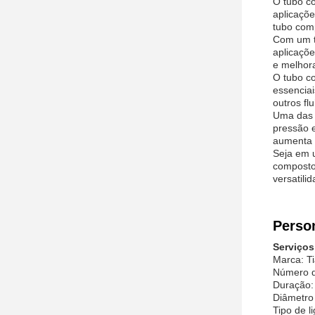
O tubo c
aplicaçõe
tubo comp
Com um t
aplicaçõe
e melhora
O tubo c
essenciai
outros fl
Uma das p
pressão 
aumenta a
Seja em u
composto 
versatili
Perso
Serviços
Marca: Ti
Número d
Duração:
Diâmetro 
Tipo de l