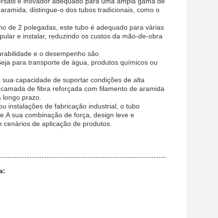
versátil e inovador adequado para uma ampla gama de
ramida, distingue-o dos tubos tradicionais, como o
 de 2 polegadas, este tubo é adequado para várias
ipular e instalar, reduzindo os custos da mão-de-obra
urabilidade e o desempenho são
oSeja para transporte de água, produtos químicos ou
 sua capacidade de suportar condições de alta
 camada de fibra reforçada com filamento de aramida
a longo prazo.
 instalações de fabricação industrial, o tubo
te.A sua combinação de força, design leve e
e cenários de aplicação de produtos.
a: