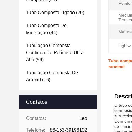
Reinfor
Tubo Composto Ligado
(20)
Mediu
Temper
Tubo Composto De
Materia
Mineração
(44)
Tubulação Composta
Lightwe
Contínua Do Polímero Ultra
Alto
(54)
Tubo compo
nominal
Tubulação Composta De
Aramid
(16)
Descr
Contatos
O tubo c
composiçã
sua resis
Contatos:
Leo
Com uma 
de funcio
Telefone:
86-153-39196102
temperatu