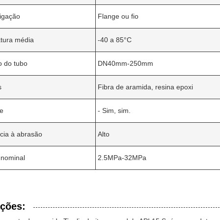
ligação
Flange ou fio
tura média
-40 a 85°C
 do tubo
DN40mm-250mm
s
Fibra de aramida, resina epoxi
ve
- Sim, sim.
cia à abrasão
Alto
 nominal
2.5MPa-32MPa
ações: