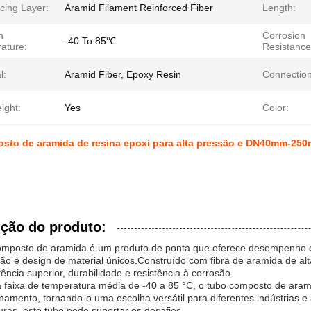
cing Layer:
Aramid Filament Reinforced Fiber
Length:
m
Corrosion
-40 To 85℃
ature:
Resistance
l:
Aramid Fiber, Epoxy Resin
Connection
ight:
Yes
Color:
sto de aramida de resina epoxi para alta pressão e DN40mm-2
ição do produto:
omposto de aramida é um produto de ponta que oferece desempenho ex
o e design de material únicos.Construído com fibra de aramida de alta
tência superior, durabilidade e resistência à corrosão.
faixa de temperatura média de -40 a 85 °C, o tubo composto de ar
namento, tornando-o uma escolha versátil para diferentes indústrias e
ras, este tubo pode suportar os desafios.