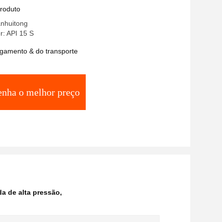
,5MPa-32MPa pressão nominal
produto
anhuitong
: API 15 S
gamento & do transporte
enha o melhor preço
a de alta pressão
,