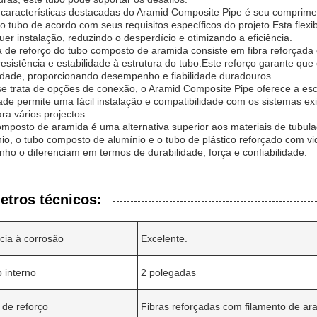
aracterísticas destacadas do Aramid Composite Pipe é seu compriment
 tubo de acordo com seus requisitos específicos do projeto.Esta flexi
er instalação, reduzindo o desperdício e otimizando a eficiência.
 de reforço do tubo composto de aramida consiste em fibra reforçad
resistência e estabilidade à estrutura do tubo.Este reforço garante que
lidade, proporcionando desempenho e fiabilidade duradouros.
e trata de opções de conexão, o Aramid Composite Pipe oferece a es
dade permite uma fácil instalação e compatibilidade com os sistemas e
ara vários projectos.
mposto de aramida é uma alternativa superior aos materiais de tubula
io, o tubo composto de alumínio e o tubo de plástico reforçado com vi
o o diferenciam em termos de durabilidade, força e confiabilidade.
etros técnicos:
cia à corrosão
Excelente.
 interno
2 polegadas
de reforço
Fibras reforçadas com filamento de ar