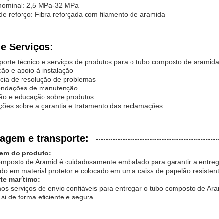
nominal: 2,5 MPa-32 MPa
e reforço: Fibra reforçada com filamento de aramida
e Serviços:
orte técnico e serviços de produtos para o tubo composto de aramida
ção e apoio à instalação
ncia de resolução de problemas
endações de manutenção
ão e educação sobre produtos
ções sobre a garantia e tratamento das reclamações
agem e transporte:
em do produto:
omposto de Aramid é cuidadosamente embalado para garantir a entreg
o em material protetor e colocado em uma caixa de papelão resistente
te marítimo:
s serviços de envio confiáveis para entregar o tubo composto de Aram
si de forma eficiente e segura.