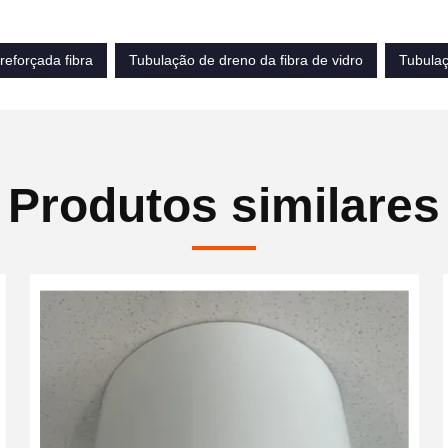
reforçada fibra
Tubulação de dreno da fibra de vidro
Tubulaç
Produtos similares