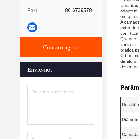
Uma das c
Fax:
86-6739578
adaptem o
em qualqu
A camada
extra de 
com faci
Quando s
versatili
Contato agora
prática p
O tubo co
de alumín
desempenh
Envie-nos
Parâm
Resistên
Diâmetro
Camada 