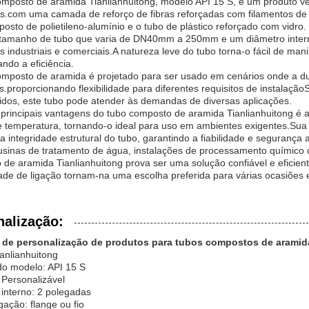
omposto de aramida Tianlianhuitong, modelo API 15 S, é um produto 
s.com uma camada de reforço de fibras reforçadas com filamentos de a
osto de polietileno-alumínio e o tubo de plástico reforçado com vidro.
amanho de tubo que varia de DN40mm a 250mm e um diâmetro interno
s industriais e comerciais.A natureza leve do tubo torna-o fácil de man
ndo a eficiência.
omposto de aramida é projetado para ser usado em cenários onde a d
s.proporcionando flexibilidade para diferentes requisitos de instalaçã
uidos, este tubo pode atender às demandas de diversas aplicações.
rincipais vantagens do tubo composto de aramida Tianlianhuitong é a
e temperatura, tornando-o ideal para uso em ambientes exigentes.Sua
 integridade estrutural do tubo, garantindo a fiabilidade e segurança 
sinas de tratamento de água, instalações de processamento químico ou
de aramida Tianlianhuitong prova ser uma solução confiável e eficien
dade de ligação tornam-na uma escolha preferida para várias ocasiões 
nalização:
 de personalização de produtos para tubos compostos de aramid
anlianhuitong
o modelo: API 15 S
 Personalizável
interno: 2 polegadas
igação: flange ou fio