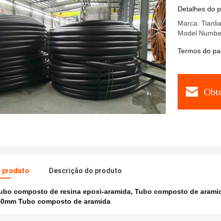
tubo a 2
Detalhes do 
Marca: Tianli
Model Number
Termos do pa
Obt
o produto
Descrição do produto
ubo composto de resina epoxi-aramida
,
Tubo composto de aramid
0mm Tubo composto de aramida