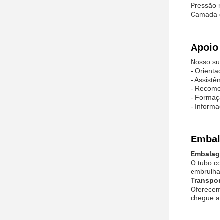
Pressão 
Camada d
Apoio 
Nosso sup
- Orienta
- Assistê
- Recom
- Formaç
- Informa
Embal
Embalag
O tubo c
embrulhad
Transpor
Oferecemo
chegue a 