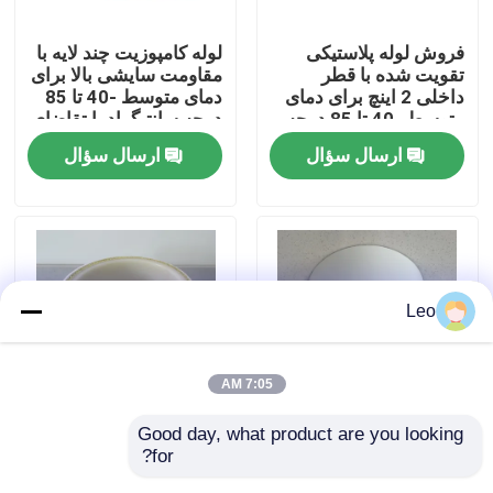
فروش لوله پلاستیکی
لوله کامپوزیت چند لایه با
دربارهی ما
تقویت شده با قطر
مقاومت سایشی بالا برای
داخلی 2 اینچ برای دمای
دمای متوسط ​​-40 تا 85
متوسط ​​-40 تا 85 درجه
درجه سانتیگراد با تقاضای
کارخانه تور
سانتیگراد
بالا
ارسال سؤال
ارسال سؤال
کنترل کیفیت
تماس با ما
Leo
اخبار
7:05 AM
درخواست نقل قول
Good day, what product are you looking 
لوله پلاستیکی تقویت
پوشش انعطاف پذیر PE
for?
شده با فیبر درجه حرارت
Al PE مخلوط فشار لوله
لوله های ترموپلاستیک تقویت شده
بالا لوله لوله لوله آرامید
4 اینچ با PU