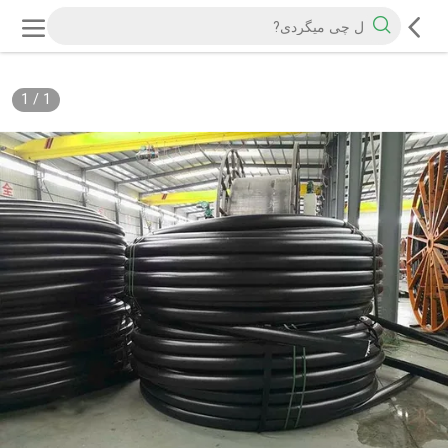
1
/
1