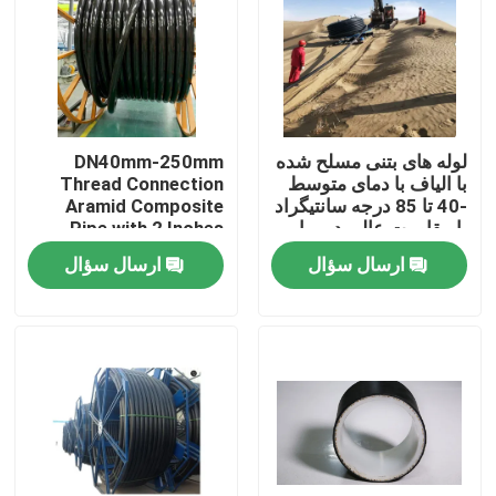
لوله های بتنی مسلح شده
DN40mm-250mm
با الیاف با دمای متوسط ​​
Thread Connection
-40 تا 85 درجه سانتیگراد
Aramid Composite
با مقاومت عالی در برابر
Pipe with 2 Inches
خوردگی
Inner Diameter Flange
ارسال سؤال
ارسال سؤال
خانه
محصولات
نمایش VR