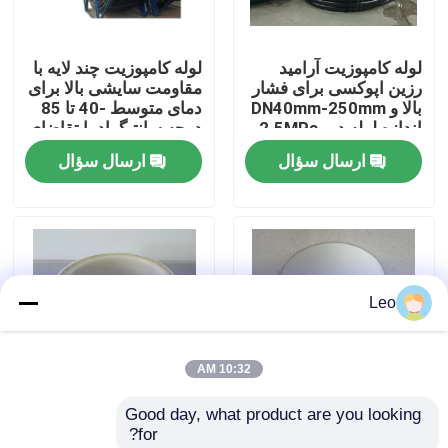
دربارهی ما
لوله کامپوزیت آرامید
لوله کامپوزیت چند لایه با
رزین اپوکسی برای فشار
مقاومت سایشی بالا برای
بالا و DN40mm-250mm
دمای متوسط ​​-40 تا 85
کارخانه تور
اندازه لوله در 2.5MPa-
درجه سانتیگراد با تقاضای
32MPa فشار اسمی
بالا
ارسال سؤال
ارسال سؤال
کنترل کیفیت
تماس با ما
Leo
اخبار
10:32 AM
درخواست نقل قول
Good day, what product are you looking 
لوله پلاستیکی تقویت
پوشش انعطاف پذیر PE
for?
لوله های ترموپلاستیک تقویت شده
شده با فیبر درجه حرارت
Al PE مخلوط فشار لوله