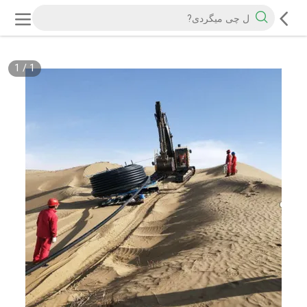
1
/
1