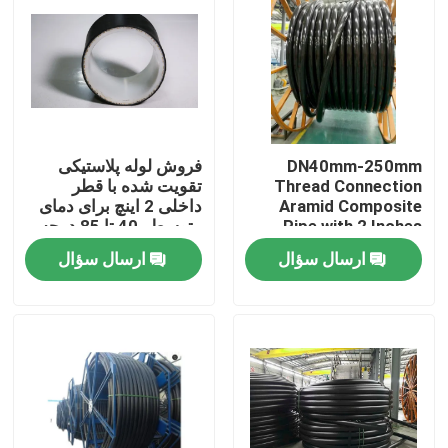
DN40mm-250mm
فروش لوله پلاستیکی
Thread Connection
تقویت شده با قطر
Aramid Composite
داخلی 2 اینچ برای دمای
Pipe with 2 Inches
متوسط ​​-40 تا 85 درجه
Inner Diameter Flange
سانتیگراد
ارسال سؤال
ارسال سؤال
خانه
محصولات
نمایش VR