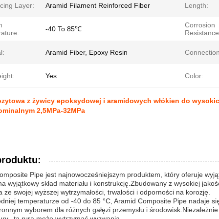
cing Layer:
Aramid Filament Reinforced Fiber
Length:
m
Corrosion
-40 To 85℃
ature:
Resistance
l:
Aramid Fiber, Epoxy Resin
Connection
ight:
Yes
Color:
zytowa z żywicy epoksydowej i aramidowych włókien do wysoki
nominalnym 2,5MPa-32MPa
produktu:
omposite Pipe jest najnowocześniejszym produktem, który oferuje wyj
a wyjątkowy skład materiału i konstrukcję.Zbudowany z wysokiej jakoś
a ze swojej wyższej wytrzymałości, trwałości i odporności na korozję.
edniej temperaturze od -40 do 85 °C, Aramid Composite Pipe nadaje si
onnym wyborem dla różnych gałęzi przemysłu i środowisk.Niezależnie o
ury., ta rura może wytrzymać wyzwania.