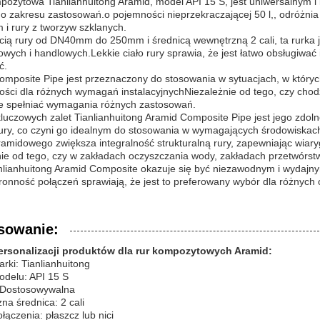
pozytowa Tianlianhuitong Aramid, model API 15 S, jest uniwersalnym
o zakresu zastosowań.o pojemności nieprzekraczającej 50 l,, odróżnia ją 
 i rury z tworzyw szklanych.
ścią rury od DN40mm do 250mm i średnicą wewnętrzną 2 cali, ta rurka
wych i handlowych.Lekkie ciało rury sprawia, że jest łatwo obsługiwać i
ć.
mposite Pipe jest przeznaczony do stosowania w sytuacjach, w któryc
ości dla różnych wymagań instalacyjnychNiezależnie od tego, czy chodz
e spełniać wymagania różnych zastosowań.
luczowych zalet Tianlianhuitong Aramid Composite Pipe jest jego zdoln
ury, co czyni go idealnym do stosowania w wymagających środowiskac
amidowego zwiększa integralność strukturalną rury, zapewniając wiar
nie od tego, czy w zakładach oczyszczania wody, zakładach przetwórs
nlianhuitong Aramid Composite okazuje się być niezawodnym i wydajnym 
onność połączeń sprawiają, że jest to preferowany wybór dla różnych o
sowanie:
ersonalizacji produktów dla rur kompozytowych Aramid:
ki: Tianlianhuitong
delu: API 15 S
 Dostosowywalna
a średnica: 2 cali
łączenia: płaszcz lub nici