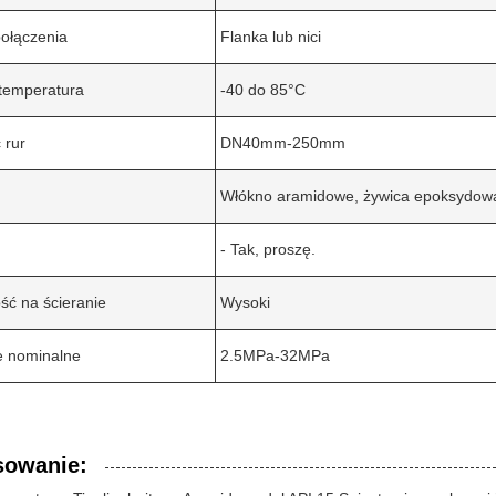
ołączenia
Flanka lub nici
 temperatura
-40 do 85°C
 rur
DN40mm-250mm
Włókno aramidowe, żywica epoksydow
- Tak, proszę.
ć na ścieranie
Wysoki
e nominalne
2.5MPa-32MPa
sowanie: