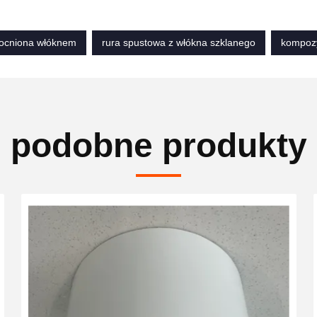
ocniona włóknem
rura spustowa z włókna szklanego
kompozy
podobne produkty