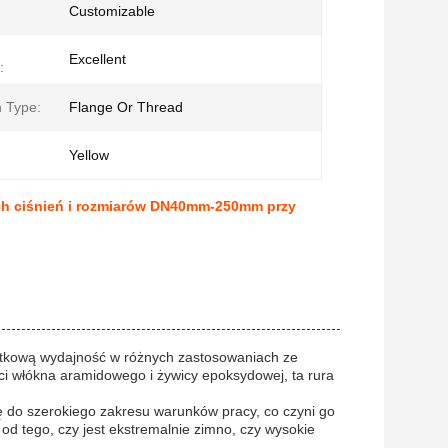
Customizable
Excellent
:
 Type:
Flange Or Thread
Yellow
ch ciśnień i rozmiarów DN40mm-250mm przy
ątkową wydajność w różnych zastosowaniach ze
ci włókna aramidowego i żywicy epoksydowej, ta rura
ę do szerokiego zakresu warunków pracy, co czyni go
d tego, czy jest ekstremalnie zimno, czy wysokie