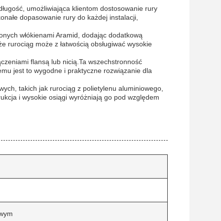
ługość, umożliwiająca klientom dostosowanie rury
nałe dopasowanie rury do każdej instalacji,
ionych włókienami Aramid, dodając dodatkową
 że rurociąg może z łatwością obsługiwać wysokie
ączeniami flansą lub nicią.Ta wszechstronność
zemu jest to wygodne i praktyczne rozwiązanie dla
ych, takich jak rurociąg z polietylenu aluminiowego,
ukcja i wysokie osiągi wyróżniają go pod względem
owym