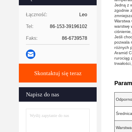
Jedną z 
zgodnie z
Łączność:
Leo
zmniejsza
Warstwa 
Tel:
86-153-39196102
warstwę w
ciśnienie
Jeśli cho
Faks:
86-6739578
pozwala n
różnych p
Aramid Co
rurociąg 
trwałości,
Skontaktuj się teraz
Param
Napisz do nas
Odporno
Średnic
Warstwa