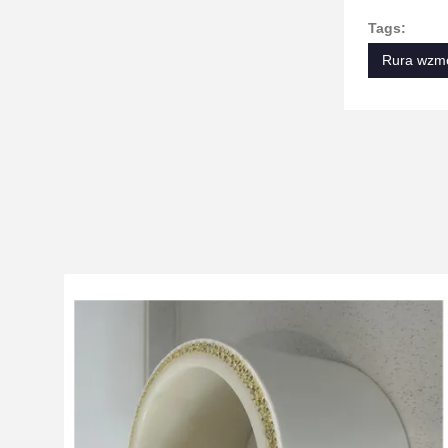
Tags:
Rura wzm