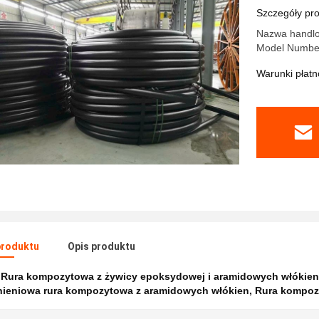
rozmiaró
Szczegóły pr
nominaln
Nazwa handlo
Model Number
Warunki płatno
produktu
Opis produktu
:
Rura kompozytowa z żywicy epoksydowej i aramidowych włókien
ieniowa rura kompozytowa z aramidowych włókien
,
Rura kompoz