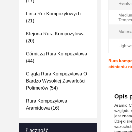
(17)
Reinfor
Linia Rur Kompozytowych
Mediu
Temper
(21)
Materia
Klejona Rura Kompozytowa
(20)
Lightwe
Górnicza Rura Kompozytowa
(44)
Rura kompo
ciśnieniu 
Ciągła Rura Kompozytowa O
Bardzo Wysokiej Zawartości
Polimerów
(54)
Opis 
Rura Kompozytowa
Aramid C
Aramidowa
(16)
względu n
jest znan
Dzięki śr
wszechstr
Łączność
temperat