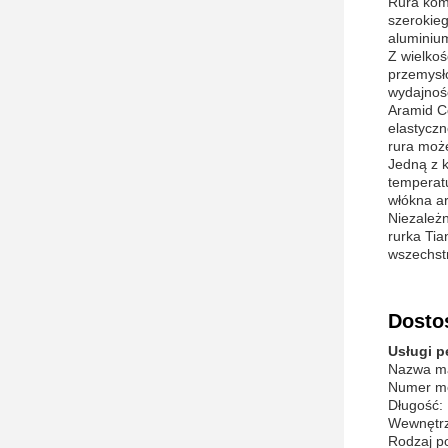
Rura kom
szerokieg
aluminium
Z wielko
przemysło
wydajnoś
Aramid Co
elastyczn
rura moż
Jedną z k
temperat
włókna ar
Niezależ
rurka Tia
wszechstr
Dosto
Usługi p
Nazwa mar
Numer mo
Długość:
Wewnętrzn
Rodzaj po