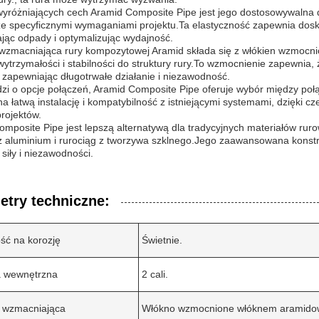
wyróżniających cech Aramid Composite Pipe jest jego dostosowywalna d
e specyficznymi wymaganiami projektu.Ta elastyczność zapewnia dosko
jąc odpady i optymalizując wydajność.
wzmacniająca rury kompozytowej Aramid składa się z włókien wzmocn
ytrzymałości i stabilności do struktury rury.To wzmocnienie zapewnia,
, zapewniając długotrwałe działanie i niezawodność.
dzi o opcje połączeń, Aramid Composite Pipe oferuje wybór między poł
a łatwą instalację i kompatybilność z istniejącymi systemami, dzięki c
rojektów.
mposite Pipe jest lepszą alternatywą dla tradycyjnych materiałów rurow
z aluminium i rurociąg z tworzywa szklnego.Jego zaawansowana konstr
 siły i niezawodności.
etry techniczne:
ść na korozję
Świetnie.
a wewnętrzna
2 cali.
 wzmacniająca
Włókno wzmocnione włóknem aramid