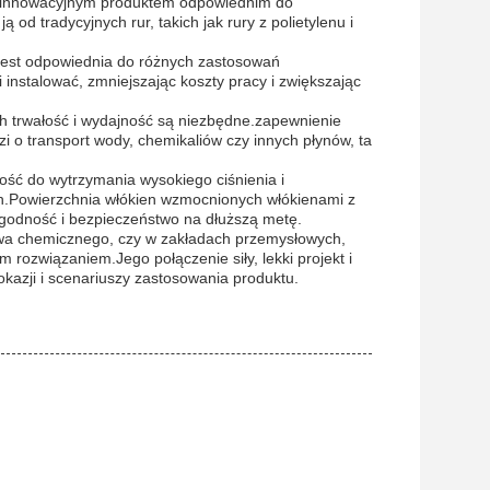
 i innowacyjnym produktem odpowiednim do
od tradycyjnych rur, takich jak rury z polietylenu i
 jest odpowiednia do różnych zastosowań
 instalować, zmniejszając koszty pracy i zwiększając
h trwałość i wydajność są niezbędne.zapewnienie
i o transport wody, chemikaliów czy innych płynów, ta
ość do wytrzymania wysokiego ciśnienia i
h.Powierzchnia włókien wzmocnionych włókienami z
ygodność i bezpieczeństwo na dłuższą metę.
twa chemicznego, czy w zakładach przemysłowych,
rozwiązaniem.Jego połączenie siły, lekki projekt i
kazji i scenariuszy zastosowania produktu.