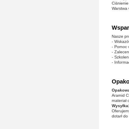
Ciśnieni
Warstwa 
Wsparc
Nasze pro
- Wskazów
- Pomoc 
- Zalecen
- Szkolen
- Informa
Opako
Opakowa
Aramid Co
materiał 
Wysyłka
Oferujemy
dotarł do