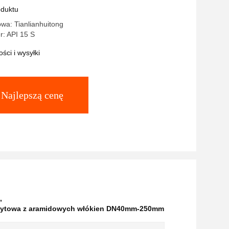
w DN40mm-250mm przy ciśnieniu
oduktu
ym 2,5MPa-32MPa
wa: Tianlianhuitong
: API 15 S
ści i wysyłki
Najlepszą cenę
,
ytowa z aramidowych włókien DN40mm-250mm