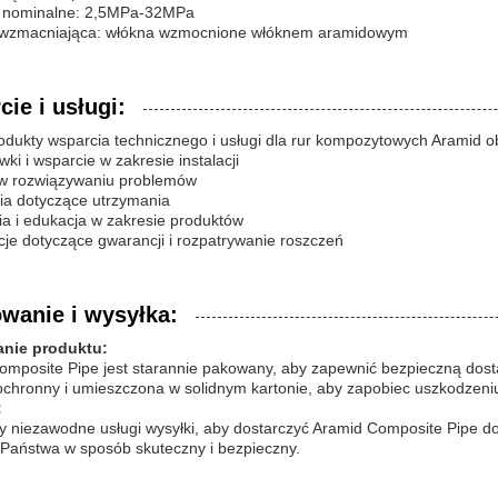
e nominalne: 2,5MPa-32MPa
wzmacniająca: włókna wzmocnione włóknem aramidowym
ie i usługi:
dukty wsparcia technicznego i usługi dla rur kompozytowych Aramid o
ki i wsparcie w zakresie instalacji
w rozwiązywaniu problemów
ia dotyczące utrzymania
ia i edukacja w zakresie produktów
cje dotyczące gwarancji i rozpatrywanie roszczeń
wanie i wysyłka:
nie produktu:
mposite Pipe jest starannie pakowany, aby zapewnić bezpieczną dosta
ochronny i umieszczona w solidnym kartonie, aby zapobiec uszkodzeni
:
 niezawodne usługi wysyłki, aby dostarczyć Aramid Composite Pipe do 
 Państwa w sposób skuteczny i bezpieczny.