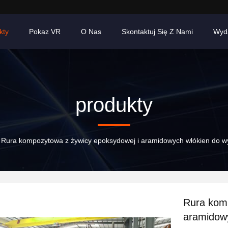
kty
Pokaz VR
O Nas
Skontaktuj Się Z Nami
Wyd
produkty
Rura kompozytowa z żywicy epoksydowej i aramidowych włókien do w
Rura komp
aramidowy