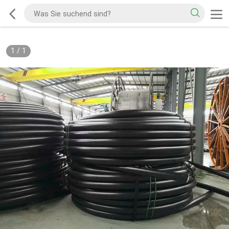
1
/
1