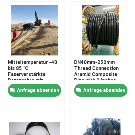
Mitteltemperatur -40
DN40mm-250mm
bis 85 °C
Thread Connection
Faserverstärkte
Aramid Composite
Betonrohre mit
Pipe with 2 Inches
ausgezeichneter
Inner Diameter Flange
Anfrage absenden
Anfrage absenden
Korrosionsbeständigkeit
Startseite
Produkte
VR Show