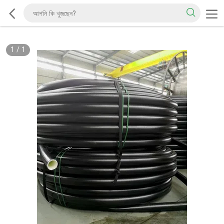
1
/
1