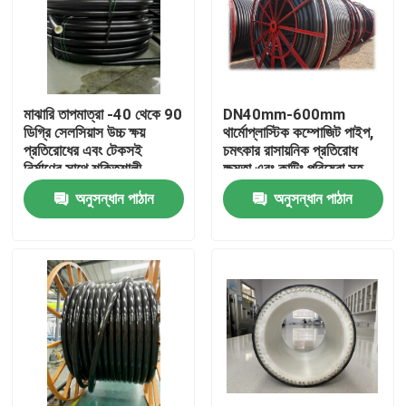
মাঝারি তাপমাত্রা -40 থেকে 90
DN40mm-600mm
ডিগ্রি সেলসিয়াস উচ্চ ক্ষয়
থার্মোপ্লাস্টিক কম্পোজিট পাইপ,
প্রতিরোধের এবং টেকসই
চমৎকার রাসায়নিক প্রতিরোধ
নির্মাণের সাথে শক্তিশালী
ক্ষমতা এবং কাটিং পরিষেবা সহ
থার্মোপ্লাস্টিক পাইপ
অনুসন্ধান পাঠান
অনুসন্ধান পাঠান
বাড়ি
পণ্য
VR প্রদর্শন