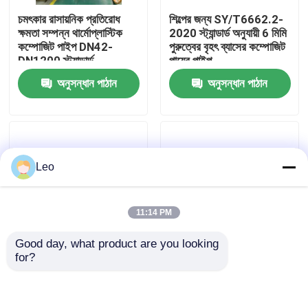
চমৎকার রাসায়নিক প্রতিরোধ
শিল্পের জন্য SY/T6662.2-
ক্ষমতা সম্পন্ন থার্মোপ্লাস্টিক
2020 স্ট্যান্ডার্ড অনুযায়ী 6 মিমি
আমাদের সম্পর্কে
কম্পোজিট পাইপ DN42-
পুরুত্বের বৃহৎ ব্যাসের কম্পোজিট
DN1200 স্ট্যান্ডার্ড
পায়ের পাইপ
SY/T6662.2-2020 (১৪০
অনুসন্ধান পাঠান
অনুসন্ধান পাঠান
কারখানা ভ্রমণ
অক্ষরের মধ্যে)
মান নিয়ন্ত্রণ
Leo
আমাদের সাথে যোগাযোগ করুন
খবর
11:14 PM
Good day, what product are you looking 
উদ্ধৃতির জন্য আবেদন
for?
উচ্চ চাপ RTP থার্মোপ্লাস্টিক
টান প্রতিরোধী ফাইবার
কম্পোজিট পাইপ প্রভাব
শক্তিশালী RTP পাইপ, RTP
প্রতিরোধী
শক্তিশালী Polyurethane
চাঙ্গা থার্মোপ্লাস্টিক পাইপ
পায়ের পাতার মোজাবিশেষ