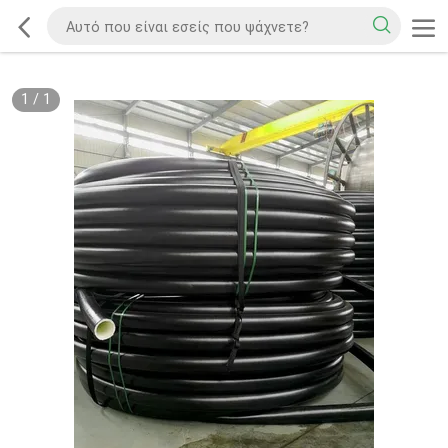
1
/
1