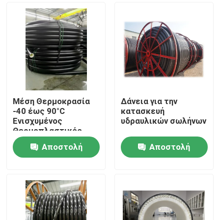
Μέση Θερμοκρασία
Δάνεια για την
-40 έως 90°C
κατασκευή
Ενισχυμένος
υδραυλικών σωλήνων
Θερμοπλαστικός
Σωλήνας με Υψηλή
Αποστολή
Αποστολή
Αντοχή στη
Αρχική Σελίδα
Διάβρωση και
ερώτησης
ερώτησης
Ανθεκτική
Κατασκευή
Προϊόντα
Εμφάνιση VR