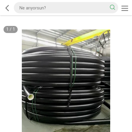
1
/
1