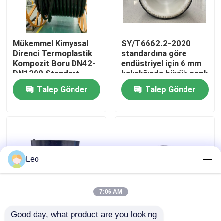
Hakkımızda
Mükemmel Kimyasal
SY/T6662.2-2020
Direnci Termoplastik
standardına göre
Fabrika turu
Kompozit Boru DN42-
endüstriyel için 6 mm
DN1200 Standart
kalınlığında büyük çaplı
SY/T6662.2-2020 140
kompozit hortum
Talep Gönder
Talep Gönder
Kalite kontrol
Karakter içinde
borusu
Bize ulaşın
Haberler
Leo
Teklif isteği
7:06 AM
Good day, what product are you looking 
Takviyeli Termoplastik Borular
Yüksek Basınçlı RTP
Çekime dayanıklı RTP