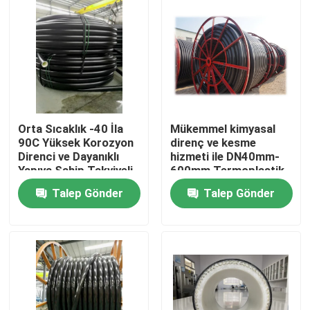
Orta Sıcaklık -40 İla
Mükemmel kimyasal
90C Yüksek Korozyon
direnç ve kesme
Direnci ve Dayanıklı
hizmeti ile DN40mm-
Yapıya Sahip Takviyeli
600mm Termoplastik
Termoplastik Boru
Kompozit Boru
Talep Gönder
Talep Gönder
Ana sayfa
Ürünler
VR Gösterisi