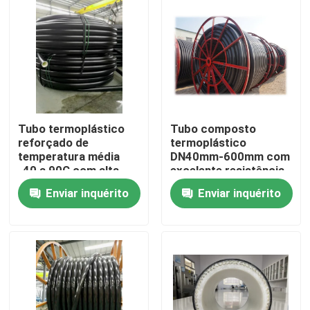
Tubo termoplástico
Tubo composto
reforçado de
termoplástico
temperatura média
DN40mm-600mm com
-40 a 90C com alta
excelente resistência
resistência à corrosão
química e serviço de
Enviar inquérito
Enviar inquérito
e construção durável
corte
Casa
Produtos
Show de RV