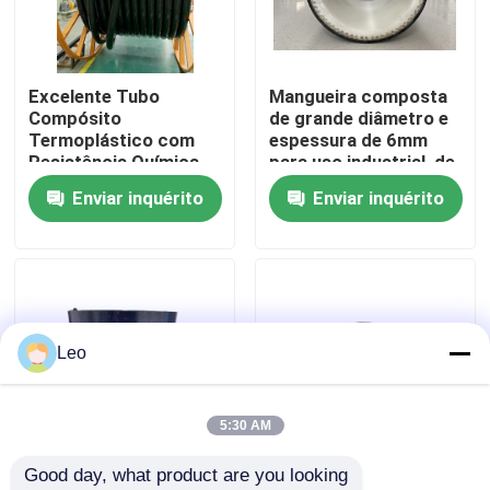
Quem Somos
Excelente Tubo
Mangueira composta
Compósito
de grande diâmetro e
Fábrica
Termoplástico com
espessura de 6mm
Resistência Química
para uso industrial, de
DN42-DN1200 Padrão
acordo com a norma
Enviar inquérito
Enviar inquérito
Controle de Qualidade
SY/T6662.2-2020
SY/T6662.2-2020
(até 140 caracteres)
Fale Conosco
notícias
Leo
Pedir um orçamento
5:30 AM
Good day, what product are you looking 
Tubulações termoplásticos reforçadas
Tubos compostos
Fibra resistente