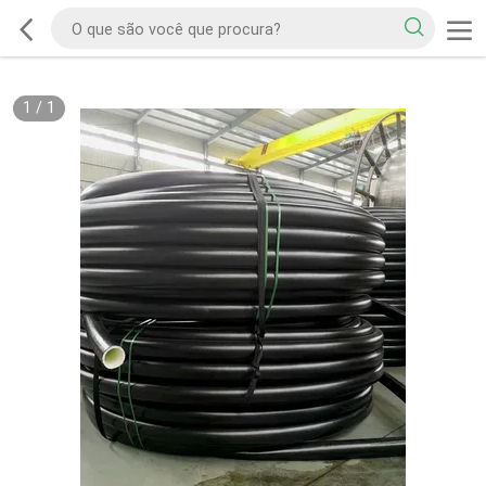
1
/
1