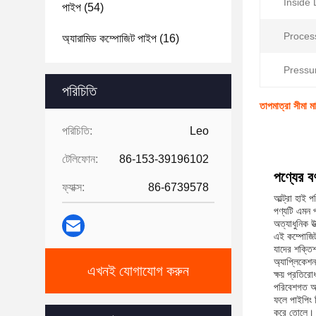
Inside
পাইপ
(54)
Proces
অ্যারামিড কম্পোজিট পাইপ
(16)
Pressur
পরিচিতি
তাপমাত্রা সীমা ম
পরিচিতি:
Leo
টেলিফোন:
86-153-39196102
পণ্যের বর
ফ্যাক্স:
86-6739578
আল্ট্রা হাই
পণ্যটি এমন পর
অত্যাধুনিক উত
এই কম্পোজিট 
যাদের শক্তি
অ্যাপ্লিকেশন
এখনই যোগাযোগ করুন
ক্ষয় প্রতির
পরিবেশগত অবস
ফলে পাইপিং সি
করে তোলে।