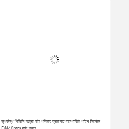
ভূগর্ভস্থ পিভিসি আল্ট্রা হাই পলিমার ক্রমাগত কম্পোজিট পাইপ সিস্টেম
উচ্
DN40mm রস্ট প্রুফ