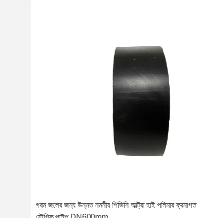
পাইপ
গরম জলের জন্য উন্নত নমনীয় পিভিসি আল্ট্রা হাই পলিমার ক্রমাগত
যৌগিক পাইপ DN600mm