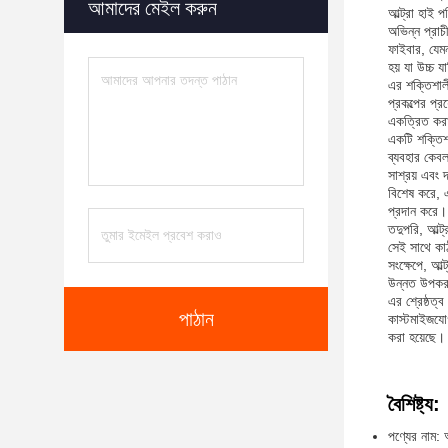
আমাদের মেইল ​​করুন
আল্ট্রা হাই 
অভিন্ন প্রাচ
ফাইবার, যেমন
হয় যা উচ্চ 
এর শক্তিশালী
প্রকল্পের প্
একত্রিত করা 
একটি শক্তিশা
ব্যবহার কেবল
সাশ্রয় এবং 
বিশেষ করে, এ
প্রদান করে। 
তদুপরি, আল্ট
সেই সাথে কা
সংক্ষেপে, আল
উন্নত উপকরণ,
এর শ্রেষ্ঠত্
পাঠান
কাস্টমাইজযোগ
করা হয়েছে।
বৈশিষ্ট্য:
পণ্যের নাম: 