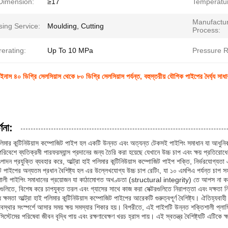
 Dimension:
≥17
Temperatu
Manufactur
sing Service:
Moulding, Cutting
Process:
erating:
Up To 10 MPa
Pressure R
াইনাস ৪০ ডিগ্রি সেলসিয়াস থেকে ৮০ ডিগ্রি সেলসিয়াস পর্যন্ত, বহুস্তরীয় যৌগিক পাইপের দৈর্ঘ্য স
্ণনা:
 পলিমার কন্টিনিউয়াস কম্পোজিট পাইপ হল একটি উন্নত এবং অত্যন্ত টেকসই পাইপিং সমাধান যা আধুনি
িবেশে ব্যতিক্রমী পারফরম্যান্স প্রদানের জন্য তৈরি করা হয়েছে যেখানে উচ্চ চাপ এবং ক্ষয় প্রতিরোধের 
্পাদন প্রযুক্তি ব্যবহার করে, আল্ট্রা হাই পলিমার কন্টিনিউয়াস কম্পোজিট পাইপ শক্তি, নির্ভরযোগ্যতা এ
পাইপের অন্যতম প্রধান বৈশিষ্ট্য হল এর উল্লেখযোগ্য উচ্চ চাপ রেটিং, যা ১০ এমপিএ পর্যন্ত চাপ স
শালী পাইপিং সমাধানের প্রয়োজন যা কাঠামোগত অখণ্ডতা (structural integrity) তে আপস না করে 
গুলিতে, বিশেষ করে চাপযুক্ত তরল এবং গ্যাসের সাথে কাজ করা সেক্টরগুলিতে নিরাপত্তা এবং দক্ষতা ন
োধ ক্ষমতা আল্ট্রা হাই পলিমার কন্টিনিউয়াস কম্পোজিট পাইপের আরেকটি গুরুত্বপূর্ণ বৈশিষ্ট্য। ঐতিহ্যবা
্থার সংস্পর্শে আসার সময় ক্ষয় সমস্যার শিকার হয়। বিপরীতে, এই পাইপটি উন্নত শক্তিশালী প্লাস্টি
স্টেমের পরিষেবা জীবন বৃদ্ধি পায় এবং রক্ষণাবেক্ষণ খরচ হ্রাস পায়। এই স্বতন্ত্র বৈশিষ্ট্যটি এটিকে ক