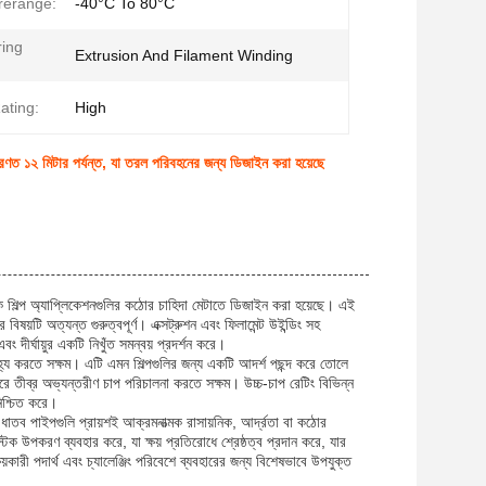
rerange:
-40°C To 80°C
ing
Extrusion And Filament Winding
ating:
High
াধারণত ১২ মিটার পর্যন্ত, যা তরল পরিবহনের জন্য ডিজাইন করা হয়েছে
ক শিল্প অ্যাপ্লিকেশনগুলির কঠোর চাহিদা মেটাতে ডিজাইন করা হয়েছে। এই
বিষয়টি অত্যন্ত গুরুত্বপূর্ণ। এক্সট্রুশন এবং ফিলামেন্ট উইন্ডিং সহ
বং দীর্ঘায়ুর একটি নিখুঁত সমন্বয় প্রদর্শন করে।
হ্য করতে সক্ষম। এটি এমন শিল্পগুলির জন্য একটি আদর্শ পছন্দ করে তোলে
তীব্র অভ্যন্তরীণ চাপ পরিচালনা করতে সক্ষম। উচ্চ-চাপ রেটিং বিভিন্ন
িশ্চিত করে।
হী ধাতব পাইপগুলি প্রায়শই আক্রমনাত্মক রাসায়নিক, আর্দ্রতা বা কঠোর
ক উপকরণ ব্যবহার করে, যা ক্ষয় প্রতিরোধে শ্রেষ্ঠত্ব প্রদান করে, যার
্ষয়কারী পদার্থ এবং চ্যালেঞ্জিং পরিবেশে ব্যবহারের জন্য বিশেষভাবে উপযুক্ত