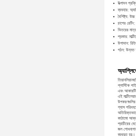
উত্পাদন প্রক্র
ব্যবহার: অ্য
বৈশিষ্ট্য: উচ
চাপের রেটিং: 
ভিতরের মাত্
প্রকার: মাল্
উপাদান: রিইন
গঠন: উন্নত স
অ্যাপ্লি
তিয়ানলিয়ান
প্লাস্টিক পা
এবং আকারটি নি
এই মাল্টিলেয
উপকরণগুলির 
গ্যাস পরিবহন
অতিরিক্তভাবে,
কাঠামো আক্রম
প্রাচীরের বে
জল শোধনাগার 
ব্যবহৃত হয়