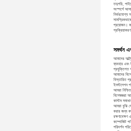
তদুপরি, পাইপ
সংস্পর্শে আস
নির্ভরযোগ্য 
সামগ্রিকভাবে
প্রয়োজন। কা
প্রক্রিয়াকর
সমর্থন এ
আমাদের আল্ট্
ব্যবহার এবং 
প্রযুক্তিগত 
আমাদের বিশেষ
বিস্তারিত প্
ইনস্টলেশন প
আমরা নিশ্চিত
বিশেষজ্ঞরা 
কাস্টম সমাধা
আমরা বুঝি যে
করার জন্য কা
রক্ষণাবেক্ষণ 
কম্পোজিট পাই
পরিদর্শন পরি