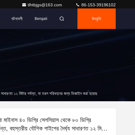
tlhtbjgs@163.com
86-153-39196102
ঘটনাবলী
উদ্ধৃতি
Bengali
ঘ্য সাধারণত ১২ মিটার পর্যন্ত, যা তরল পরিবহনের জন্য ডিজাইন করা হয়েছে
মা মাইনাস ৪০ ডিগ্রি সেলসিয়াস থেকে ৮০ ডিগ্রি
যন্ত, বহুস্তরীয় যৌগিক পাইপের দৈর্ঘ্য সাধারণত ১২ মিটার