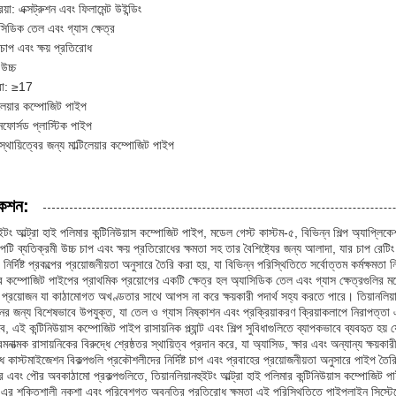
িয়া: এক্সট্রুশন এবং ফিলামেন্ট উইন্ডিং
াসিডিক তেল এবং গ্যাস ক্ষেত্র
্চ চাপ এবং ক্ষয় প্রতিরোধ
উচ্চ
রা: ≥17
টিলেয়ার কম্পোজিট পাইপ
ফোর্সড প্লাস্টিক পাইপ
্থায়িত্বের জন্য মাল্টিলেয়ার কম্পোজিট পাইপ
কেশন:
হুইটং আল্ট্রা হাই পলিমার কন্টিনিউয়াস কম্পোজিট পাইপ, মডেল গেস্ট কাস্টম-৫, বিভিন্ন শিল্প অ্যাপ্
ইপটি ব্যতিক্রমী উচ্চ চাপ এবং ক্ষয় প্রতিরোধের ক্ষমতা সহ তার বৈশিষ্ট্যের জন্য আলাদা, যার চাপ রেট
র্দিষ্ট প্রকল্পের প্রয়োজনীয়তা অনুসারে তৈরি করা হয়, যা বিভিন্ন পরিস্থিতিতে সর্বোত্তম কর্মক্ষমতা 
়ার কম্পোজিট পাইপের প্রাথমিক প্রয়োগের একটি ক্ষেত্র হল অ্যাসিডিক তেল এবং গ্যাস ক্ষেত্রগুলির ম
প্রয়োজন যা কাঠামোগত অখণ্ডতার সাথে আপস না করে ক্ষয়কারী পদার্থ সহ্য করতে পারে। তিয়ানলিয়
ের জন্য বিশেষভাবে উপযুক্ত, যা তেল ও গ্যাস নিষ্কাশন এবং প্রক্রিয়াকরণ ক্রিয়াকলাপে নিরাপত্তা এ
 এই কন্টিনিউয়াস কম্পোজিট পাইপ রাসায়নিক প্ল্যান্ট এবং শিল্প সুবিধাগুলিতে ব্যাপকভাবে ব্যবহৃত হয় যে
নাত্মক রাসায়নিকের বিরুদ্ধে শ্রেষ্ঠতর স্থায়িত্ব প্রদান করে, যা অ্যাসিড, ক্ষার এবং অন্যান্য ক
ধে কাস্টমাইজেশন বিকল্পগুলি প্রকৌশলীদের নির্দিষ্ট চাপ এবং প্রবাহের প্রয়োজনীয়তা অনুসারে পাইপ ত
এবং পৌর অবকাঠামো প্রকল্পগুলিতে, তিয়ানলিয়ানহুইটং আল্ট্রা হাই পলিমার কন্টিনিউয়াস কম্পোজিট পাইপ
। এর শক্তিশালী নকশা এবং পরিবেশগত অবনতির প্রতিরোধ ক্ষমতা এই পরিস্থিতিতে পাইপলাইন সিস্টেমে