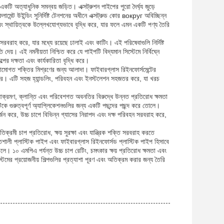
র একটি অত্যাধুনিক সমন্বয় জড়িত। এক্সট্রুশন পাইপের পুরো দৈর্ঘ্য জুড়ে
ামেন্ট উইন্ডিং সুনির্দিষ্ট টেনশনের অধীনে এক্সট্রুড কোর вокруг অবিচ্ছিন্ন
ং স্থায়িত্বকে উল্লেখযোগ্যভাবে বৃদ্ধি করে, যার ফলে এমন একটি পণ্য তৈরি
 সরবরাহ করে, যার মধ্যে রয়েছে ঢালাই এবং কাটিং। এই পরিষেবাগুলি নির্দিষ্ট
 দেয়। এই নমনীয়তা নিশ্চিত করে যে পাইপটি বিদ্যমান সিস্টেমে নির্বিঘ্নে
পের দক্ষতা এবং কার্যকারিতা বৃদ্ধি করে।
কাঠামোগত শক্তির মিশ্রণের জন্য আলাদা। ফাইবারগ্লাস রিইনফোর্সমেন্টের
স করে। এটি সহজ হ্যান্ডলিং, পরিবহন এবং ইনস্টলেশন সহজতর করে, যা খরচ
 আক্রমণ, ক্লান্তি এবং পরিবেশগত অবনতির বিরুদ্ধে উন্নত প্রতিরোধ ক্ষমতা
 গুরুত্বপূর্ণ অ্যাপ্লিকেশনগুলির জন্য একটি পছন্দের পছন্দ করে তোলে।
র্জন করে, উচ্চ চাপে বিভিন্ন গ্যাসের নিরাপদ এবং দক্ষ পরিবহন সরবরাহ করে,
তিক্রমী চাপ প্রতিরোধ, ক্ষয় সুরক্ষা এবং যান্ত্রিক শক্তি সরবরাহ করতে
িশালী প্লাস্টিক পাইপ এবং ফাইবারগ্লাস রিইনফোর্সড প্লাস্টিক পাইপ হিসাবে
োলে। ১০ এমপিএ পর্যন্ত উচ্চ চাপ রেটিং, চমৎকার ক্ষয় প্রতিরোধ ক্ষমতা এবং
টেমের প্রয়োজনীয় শিল্পগুলির প্রত্যাশা পূরণ এবং অতিক্রম করার জন্য তৈরি