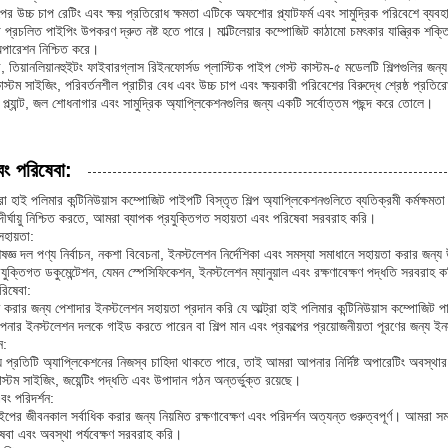
ের উচ্চ চাপ রেটিং এবং ক্ষয় প্রতিরোধ ক্ষমতা এটিকে অফশোর প্ল্যাটফর্ম এবং সামুদ্রিক পরিবেশে 
া প্রচলিত পাইপিং উপকরণ দ্রুত নষ্ট হতে পারে। মাল্টিলেয়ার কম্পোজিট কাঠামো চমৎকার যান্ত্রিক শক্তি
অপারেশন নিশ্চিত করে।
, তিয়ানলিয়ানহুইটং ফাইবারগ্লাস রিইনফোর্সড প্লাস্টিক পাইপ গেস্ট কাস্টম-৫ মডেলটি শিল্পগুলির জন্য 
স্টম সাইজিং, পরিবর্তনশীল প্রাচীর বেধ এবং উচ্চ চাপ এবং ক্ষয়কারী পরিবেশের বিরুদ্ধে শ্রেষ্ঠ প্রতি
ণ প্ল্যান্ট, জল শোধনাগার এবং সামুদ্রিক অ্যাপ্লিকেশনগুলির জন্য একটি সর্বোত্তম পছন্দ করে তোলে।
বং পরিষেবা:
রা হাই পলিমার কন্টিনিউয়াস কম্পোজিট পাইপটি বিস্তৃত শিল্প অ্যাপ্লিকেশনগুলিতে ব্যতিক্রমী কর্মক্ষমত
দীর্ঘায়ু নিশ্চিত করতে, আমরা ব্যাপক প্রযুক্তিগত সহায়তা এবং পরিষেবা সরবরাহ করি।
সহায়তা:
জ্ঞ দল পণ্য নির্বাচন, নকশা বিবেচনা, ইনস্টলেশন নির্দেশিকা এবং সমস্যা সমাধানে সহায়তা করার জন্
রযুক্তিগত ডকুমেন্টেশন, যেমন স্পেসিফিকেশন, ইনস্টলেশন ম্যানুয়াল এবং রক্ষণাবেক্ষণ পদ্ধতি সরবরাহ 
রিষেবা:
 করার জন্য পেশাদার ইনস্টলেশন সহায়তা প্রদান করি যে আল্ট্রা হাই পলিমার কন্টিনিউয়াস কম্পোজি
আপনার ইনস্টলেশন দলকে গাইড করতে পারেন বা শিল্প মান এবং প্রকল্পের প্রয়োজনীয়তা পূরণের জন্য 
ন:
 প্রতিটি অ্যাপ্লিকেশনের নিজস্ব চাহিদা থাকতে পারে, তাই আমরা আপনার নির্দিষ্ট অপারেটিং অবস্থা
স্টম সাইজিং, জয়েন্টিং পদ্ধতি এবং উপাদান গঠন অন্তর্ভুক্ত রয়েছে।
এবং পরিদর্শন:
পের জীবনকাল সর্বাধিক করার জন্য নিয়মিত রক্ষণাবেক্ষণ এবং পরিদর্শন অত্যন্ত গুরুত্বপূর্ণ। আমরা সম্
ষেবা এবং অবস্থা পর্যবেক্ষণ সরবরাহ করি।