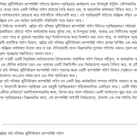
পলিমার কন্টিনিউয়াস কম্পোজিট পাইপের উত্পাদন প্রক্রিয়ায় এক্সট্রুশন এবং ফিলামেন্ট উইন্ডিং কৌশলগুলি
ীর বেধের সাথে একটি নির্বিঘ্ন পাইপ কাঠামো তৈরি করতে দেয়, যা ধারাবাহিক কর্মক্ষমতা নিশ্চিত করে। ফিল
 ফাইবারগ্লাস মোড়ানো করে পাইপটিকে শক্তিশালী করে। এই প্রক্রিয়াটি পাইপের যান্ত্রিক শক্তি এব
যান্ত্রিক চাপ এবং কঠোর অপারেটিং পরিস্থিতি সহ্য করতে পারে।
 নির্মাণের পাশাপাশি, আল্ট্রা হাই পলিমার কন্টিনিউয়াস কম্পোজিট পাইপ বিভিন্ন প্রক্রিয়াকরণ পরিষেবা
রয়োজনীয়তা মেটাতে পাইপ কাস্টমাইজ করার সুবিধা দেয়, যা উপযুক্ত দৈর্ঘ্য, আকার এবং ফিটিংসের অনুমতি
যেতে পারে বা ন্যূনতম প্রচেষ্টায় নতুন ইনস্টলেশনের জন্য ডিজাইন করা যেতে পারে, যা সামগ্রিক প্রকল্
লী প্লাস্টিক পাইপ হিসাবে, আল্ট্রা হাই পলিমার কন্টিনিউয়াস কম্পোজিট পাইপ হালকা বৈশিষ্ট্য এবং 
 যান্ত্রিক কর্মক্ষমতা উন্নত করে না বরং ঐতিহ্যবাহী ধাতব বিকল্পগুলির তুলনায় পাইপের ওজনও হ্রা
দ্রুত প্রকল্পের সমাপ্তিতে অবদান রাখে।
ই পণ্যটি একটি প্রিমিয়াম ফাইবারগ্লাস রিইনফোর্সড প্লাস্টিক পাইপ হিসাবে স্বীকৃত, যা রাসায়নিক
এর যৌগিক কাঠামো তরল এবং গ্যাসের একটি স্থিতিশীল এবং নির্ভরযোগ্য প্রবাহ নিশ্চিত করে, যা এটিকে
্রা হাই পলিমার কন্টিনিউয়াস কম্পোজিট পাইপ গ্যাসের জন্য একটি কম্পোজিট পাইপ হিসাবে শ্রেষ্ঠত্ব অ
ঠামোগত অখণ্ডতা বজায় রাখে এবং লিক প্রতিরোধ করে।
্ট্রা হাই পলিমার কন্টিনিউয়াস কম্পোজিট পাইপ হল একটি উচ্চ-কার্যকারিতা সম্পন্ন পাইপিং সমাধান যা ব্য
 উদ্ভাবনী উত্পাদন প্রক্রিয়া এবং বহুমুখী প্রক্রিয়াকরণ পরিষেবাগুলিকে একত্রিত করে। একটি শক্ত
ব এটিকে চাহিদাপূর্ণ অ্যাপ্লিকেশনগুলির জন্য, বিশেষ করে গ্যাস পরিবহনে একটি সর্বোত্তম পছন্দ করে ত
্য প্রক্রিয়াকরণ বিকল্পগুলির সাথে, এই কম্পোজিট পাইপটি নির্ভরযোগ্য, টেকসই এবং দক্ষ পাইপিং সিস্
আল্ট্রা হাই পলিমার কন্টিনিউয়াস কম্পোজিট পাইপ