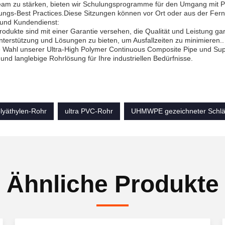
am zu stärken, bieten wir Schulungsprogramme für den Umgang mit Prod
ungs-Best Practices.Diese Sitzungen können vor Ort oder aus der Fer
 und Kundendienst:
odukte sind mit einer Garantie versehen, die Qualität und Leistung ga
nterstützung und Lösungen zu bieten, um Ausfallzeiten zu minimieren..
 Wahl unserer Ultra-High Polymer Continuous Composite Pipe und Supp
e und langlebige Rohrlösung für Ihre industriellen Bedürfnisse.
yäthylen-Rohr
ultra PVC-Rohr
UHMWPE gezeichneter Schl
Ähnliche Produkte