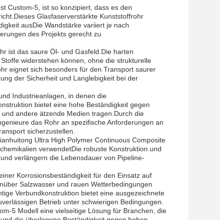
t Custom-5, ist so konzipiert, dass es den
cht.Dieses Glasfaserverstärkte Kunststoffrohr
gkeit ausDie Wandstärke variiert je nach
derungen des Projekts gerecht zu
r ist das saure Öl- und Gasfeld.Die harten
Stoffe widerstehen können, ohne die strukturelle
ohr eignet sich besonders für den Transport saurer
ung der Sicherheit und Langlebigkeit bei der
und Industrieanlagen, in denen die
konstruktion bietet eine hohe Beständigkeit gegen
en und andere ätzende Medien tragen.Durch die
ngenieure das Rohr an spezifische Anforderungen an
ansport sicherzustellen.
lianhuitong Ultra High Polymer Continuous Composite
chemikalien verwendetDie robuste Konstruktion und
und verlängern die Lebensdauer von Pipeline-
ner Korrosionsbeständigkeit für den Einsatz auf
enüber Salzwasser und rauen Wetterbedingungen
tige Verbundkonstruktion bietet eine ausgezeichnete
uverlässigen Betrieb unter schwierigen Bedingungen.
om-5 Modell eine vielseitige Lösung für Branchen, die
e und die überlegene Beständigkeit gegen hohen