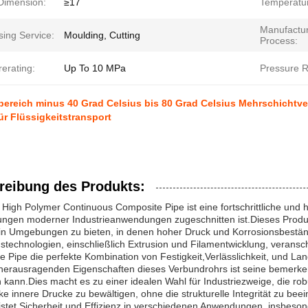
 Dimension:
≥17
Temperatu
Manufactur
sing Service:
Moulding, Cutting
Process:
erating:
Up To 10 MPa
Pressure R
ereich minus 40 Grad Celsius bis 80 Grad Celsius Mehrschichtve
ür Flüssigkeitstransport
reibung des Produkts:
 High Polymer Continuous Composite Pipe ist eine fortschrittliche und 
ungen moderner Industrieanwendungen zugeschnitten ist.Dieses Produ
in Umgebungen zu bieten, in denen hoher Druck und Korrosionsbeständig
stechnologien, einschließlich Extrusion und Filamentwicklung, veransc
 Pipe die perfekte Kombination von Festigkeit,Verlässlichkeit, und Lang
 herausragenden Eigenschaften dieses Verbundrohrs ist seine bemerk
 kann.Dies macht es zu einer idealen Wahl für Industriezweige, die ro
rke innere Drucke zu bewältigen, ohne die strukturelle Integrität zu be
stet Sicherheit und Effizienz in verschiedenen Anwendungen, insbesond