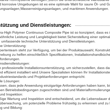
 korrosive Umgebungen ist es eine optimale Wahl für saure Öl- und G
tungsanlagen,Wasserreinigungsanlagen, und maritimen Anwendungen.
stützung und Dienstleistungen:
ra-High Polymer Continuous Composite Pipe ist so konzipiert, dass es 
hnliche Leistung und Langlebigkeit bietet.Sicherstellung einer optim
r umfassende technische Unterstützung und Dienstleistungen.
he Unterstützung:
ertenteam steht zur Verfügung, um bei der Produktauswahl, Konstruktio
ebung zu helfen.einschließlich Spezifikationen, Installationshandbüch
nforderungen.
ionsdienstleistungen:
n professionelle Installationsunterstützung, um sicherzustellen, dass 
nd effizient installiert wird.Unsere Spezialisten können Ihr Installations
ndustriestandards und Projektanforderungen entspricht.
lle Lösungen:
issen, dass jede Anwendung einzigartige Anforderungen haben kann, bi
hen Betriebsbedingungen zugeschnitten sind.und Materialformulierunge
und Inspektion:
ige Wartung und Inspektion sind entscheidend, um die Lebensdauer 
überwachung, um potenzielle Probleme frühzeitig zu erkennen und zu
g und Bildung: