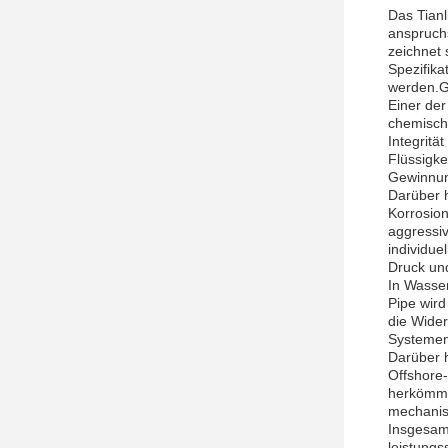
Das Tianl
anspruchs
zeichnet 
Spezifika
werden.G
Einer der
chemische
Integritä
Flüssigke
Gewinnun
Darüber h
Korrosion
aggressiv
individu
Druck und
In Wasse
Pipe wir
die Wide
Systemen
Darüber h
Offshore
herkömmli
mechanisc
Insgesamt
leistung