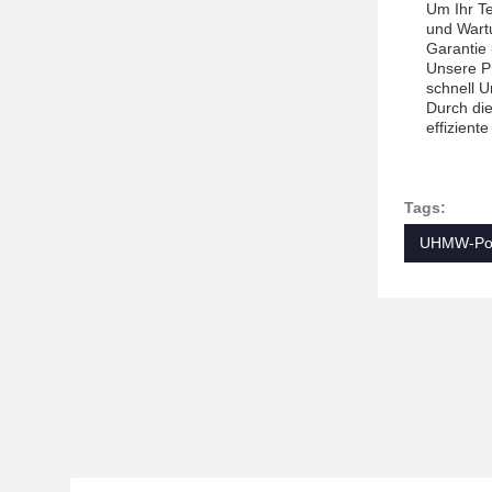
Um Ihr Te
und Wart
Garantie
Unsere Pr
schnell U
Durch die
effizient
Tags:
UHMW-Pol