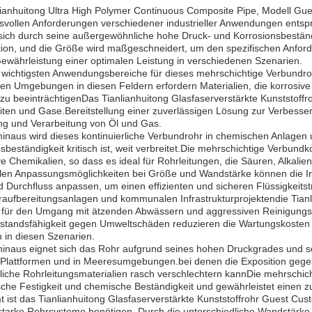
ianhuitong Ultra High Polymer Continuous Composite Pipe, Modell Gues
vollen Anforderungen verschiedener industrieller Anwendungen entspri
sich durch seine außergewöhnliche hohe Druck- und Korrosionsbeständi
tion, und die Größe wird maßgeschneidert, um den spezifischen Anfor
ewährleistung einer optimalen Leistung in verschiedenen Szenarien.
 wichtigsten Anwendungsbereiche für dieses mehrschichtige Verbundroh
n Umgebungen in diesen Feldern erfordern Materialien, die korrosive 
t zu beeinträchtigenDas Tianlianhuitong Glasfaserverstärkte Kunststoffr
iten und Gase.Bereitstellung einer zuverlässigen Lösung zur Verbesser
g und Verarbeitung von Öl und Gas.
inaus wird dieses kontinuierliche Verbundrohr in chemischen Anlagen 
sbeständigkeit kritisch ist, weit verbreitet.Die mehrschichtige Verbund
e Chemikalien, so dass es ideal für Rohrleitungen, die Säuren, Alkali
ellen Anpassungsmöglichkeiten bei Größe und Wandstärke können die I
 Durchfluss anpassen, um einen effizienten und sicheren Flüssigkeitstr
raufbereitungsanlagen und kommunalen Infrastrukturprojektendie Tian
d für den Umgang mit ätzenden Abwässern und aggressiven Reinigungs
rstandsfähigkeit gegen Umweltschäden reduzieren die Wartungskosten 
 in diesen Szenarien.
inaus eignet sich das Rohr aufgrund seines hohen Druckgrades und sei
-Plattformen und in Meeresumgebungen.bei denen die Exposition geg
che Rohrleitungsmaterialien rasch verschlechtern kannDie mehrschich
he Festigkeit und chemische Beständigkeit und gewährleistet einen z
 ist das Tianlianhuitong Glasfaserverstärkte Kunststoffrohr Guest Cust
sstarke Rohrsysteme benötigen.,Durch die unterschiedliche Wandstärk