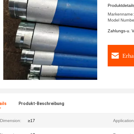
typischer
Produktdetail
Flüssigkei
Markenname: 
Model Numbe
Zahlungs-u. V
Erha
ails
Produkt-Beschreibung
 Dimension:
≥17
Application