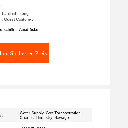
weise bis zu 12 Meter, ausgelegt für
s
tstransport
Tianlianhuitong
r: Guest Custom-5
erschiffen-Ausdrücke
lten Sie besten Preis
Water Supply, Gas Transportation,
s:
Chemical Industry, Sewage