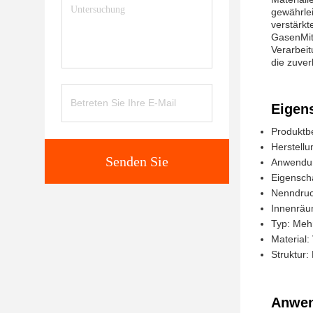
gewährlei
verstärkt
GasenMit
Verarbeit
die zuver
Eigen
Produktb
Herstellu
Senden Sie
Anwendun
Eigenscha
Nenndruc
Innenräu
Typ: Meh
Material:
Struktur:
Anwen