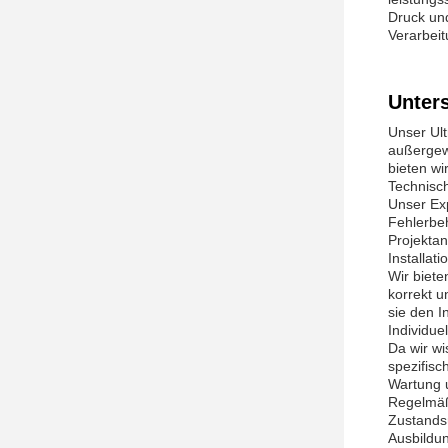
Druck und
Verarbei
Unter
Unser Ult
außergewö
bieten wi
Technisc
Unser Exp
Fehlerbeh
Projekta
Installat
Wir biete
korrekt u
sie den I
Individue
Da wir w
spezifisc
Wartung 
Regelmäß
Zustands
Ausbildun