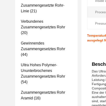
Inside
Zusammengesetzte Rohr-
Linie
(21)
Proces
Verbundenes
Pressur
Zusammengesetztes Rohr
(20)
Temperaturb
ausgelegt f
Gewinnendes
Zusammengesetztes Rohr
(44)
Besch
Ultra Hohes Polymer-
Ununterbrochenes
Das Ultra
Anforder
Zusammengesetztes Rohr
Leistung 
(54)
Fertigung
Composite
Zusammengesetztes Rohr
Eine der
aushalten
Aramid
(16)
sind, sta
gewährlei