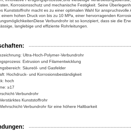
sten, Korrosionsschutz und mechanische Festigkeit. Seine Überlegenhei
es Kunststoffrohr macht es zu einer optimalen Wahl für anspruchsvol
 einem hohen Druck von bis zu 10 MPa, einer hervorragenden Korrosio
ungsmöglichkeitenDiese Verbundrohr ist so konzipiert, dass sie die Erwa
lässige, langlebige und effiziente Rohrleitungen.
schaften:
ezeichnung: Ultra-Hoch-Polymer-Verbundrohr
ngsprozess: Extrusion und Filamentwicklung
gsbereich: Säureöl- und Gasfelder
ft: Hochdruck- und Korrosionsbeständigkeit
k: hoch
me: ≥17
rschicht-Verbundrohr
 Verstärktes Kunststoffrohr
 Mehrschicht-Verbundrohr für eine höhere Haltbarkeit
dungen: