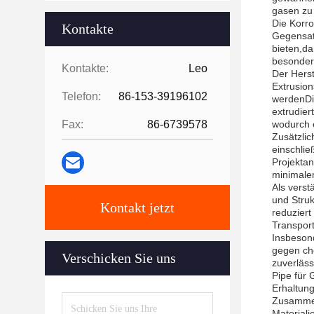
gasen zu
Die Korro
Kontakte
Gegensatz
bieten,d
besonder
Kontakte:
Leo
Der Hers
Extrusion
Telefon:
86-153-39196102
werdenDie
extrudier
Fax:
86-6739578
wodurch 
Zusätzlic
einschli
Projektan
minimale
Als verst
und Struk
Kontakt jetzt
reduziert
Transport
Insbesond
gegen che
Verschicken Sie uns
zuverläs
Pipe für 
Erhaltung
Zusammenf
Materiali