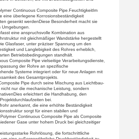
 Polymer Continuous Composite Pipe.FeuchtigkeitIm
ie eine überlegene Korrosionsbeständigkeit
sten gesenkt werdenDiese Besonderheit macht sie
len Umgebungen.
fasst eine anspruchsvolle Kombination aus
hrstruktur mit gleichmäßiger Wandstärke hergestellt
wie Glasfaser, unter präziser Spannung um den
stigkeit und Langlebigkeit des Rohres erheblich,
rten Betriebsbedingungen standhält.
uous Composite Pipe vielseitige Verarbeitungsdienste,
npassung der Rohre an spezifische
tehende Systeme integriert oder für neue Anlagen mit
ksamkeit des Gesamtprojekts.
s Composite Pipe durch seine Mischung aus Leichtbau-
 nicht nur die mechanische Leistung, sondern
rnativenDies erleichtert die Handhabung, den
Projektdurchlaufzeiten bei.
frohr anerkannt, die eine erhöhte Beständigkeit
nsstruktur sorgt für einen stabilen und
h Polymer Continuous Composite Pipe als Composite
chiedener Gase unter hohem Druck bei gleichzeitiger
stungsstarke Rohrlösung, die fortschrittliche
te, um eine außergewöhnliche Druckbeständigkeit zu