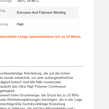
rerange:
-40°C To 80°C
ing
Extrusion And Filament Winding
ating:
High
rbundrohr Länge typischerweise bis zu 12 Meter,
hochbeständige Rohrleitung, die auf die hohen
kt wurde entwickelt, um eine außergewöhnliche
keit kritisch sind.Mit Hilfe modernster
haulicht das Ultra High Polymer Continuous
lebigkeit.
enswert hohe Druckmenge, die Druck bis zu 10 MPa
buste Rohrleitungslösungen benötigen, die in der Lage
einträchtigenDie hochdruckfähige Einstufung
ere in Sektoren, die mit Druckflüssigkeiten und -