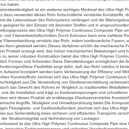
 tun haben.
sionsbeständigkeit ist ein weiteres wichtiges Merkmal des Ultra High
 dazu verwendet dieses Rohr fortschrittliche verstärkte Kunststoffe, d
amit die Lebensdauer des Rohrsystems verlängert und die Wartungsko
s geeignet für den Einsatz mit ätzenden Stoffen und in anspruchsvol
tellungsprozess des Ultra High Polymer Continuous Composite Pipe um
s- und Filamentwickeltechniken.Durch Extrusion kann eine nahtlose Ro
 Filamentwicklung verstärkt das Rohr, indem kontinuierliche Fasern, 
ten Kern gewickelt werden.Dieses Verfahren erhöht die mechanische Fe
ein Produkt erzeugt wird, das hohen mechanischen Belastungen und ha
h zu seiner robusten Konstruktion bietet das Ultra High Polymer Contin
eßlich Formen und Schneiden.Diese Dienstleistungen ermöglichen die A
forderungenDiese Flexibilität sorgt dafür, daß das Rohr nahtlos in bes
m Aufwand konzipiert werden kann.Verbesserung der Effizienz und Wir
ärktes Kunststoffrohr zeichnet sich das Ultra-High Polymer Continuou
turfestigkeit aus.Die Verwendung von Glasfaserverstärkung verbessert
 auch das Gewicht des Rohres im Vergleich zu traditionellen Metallalte
 und die Installation und trägt zu Kosteneinsparungen und schnelleren 
ere wird dieses Produkt als erstklassige Glasfaserverstärkte Kunststof
mische Angriffe, Müdigkeit und Umweltzerstörung bietet.Die Kompositio
sigen Flüssigkeits- und GasflussAußerdem zeichnet sich das Ultra-Hig
Gas aus.Sicherstellung eines sicheren und effizienten Transports vers
 der Strukturintegrität und Verhinderung von Leckagen.
assend ist das Ultra High Polymer Continuous Composite Pipe eine lei
en, innovative Fertigungsprozesse,und vielseitige Verarbeitungsdiens