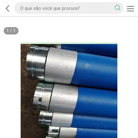
1
/
1