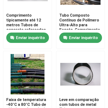
Comprimento
Tubo Composto
tipicamente até 12
Contínuo de Polímero
metros Tubos de
Ultra-Alto para
concreto reforçados
Esgoto, Comprimento
com fibras que
Personalizável,
Enviar inquérito
Enviar inquérito
fornecem soluções de
Classificação de
alta pressão e
Pressão de Até 10
resistência à corrosão
MPa, Projetado para
Transporte de Fluidos
Casa
Produtos
Faixa de temperatura
Leve em comparação
-40°C a 80°C Tubo de
com tubos de metal
Show de RV