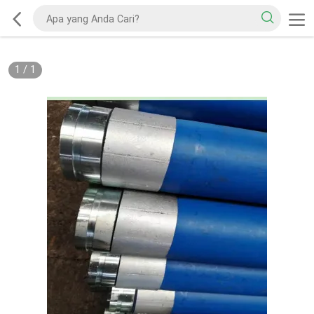
1
/
1