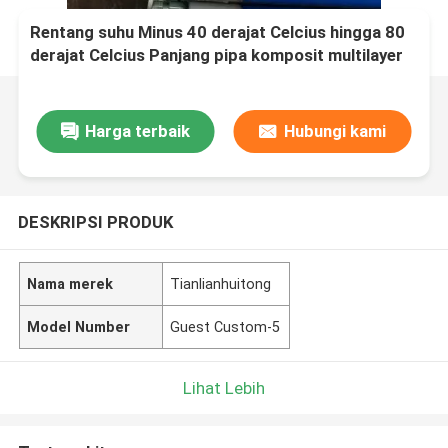
Rentang suhu Minus 40 derajat Celcius hingga 80
derajat Celcius Panjang pipa komposit multilayer
biasanya hingga 12 meter Dirancang untuk
transportasi cairan
Harga terbaik
Hubungi kami
DESKRIPSI PRODUK
Nama merek
Tianlianhuitong
Model Number
Guest Custom-5
Lihat Lebih