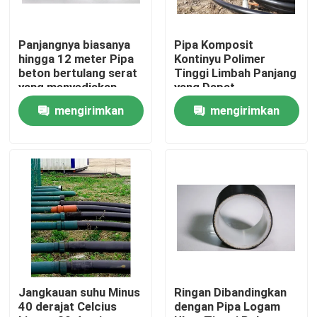
Panjangnya biasanya
Pipa Komposit
hingga 12 meter Pipa
Kontinyu Polimer
beton bertulang serat
Tinggi Limbah Panjang
yang menyediakan
yang Dapat
solusi tekanan tinggi
Dikustomisasi
mengirimkan
mengirimkan
dan ketahanan korosi
Tekanan Rating
Hingga 10 MPa
permintaan
permintaan
Dirancang untuk
Pengangkutan Cairan
Rumah
Produk
Jangkauan suhu Minus
Ringan Dibandingkan
40 derajat Celcius
dengan Pipa Logam
Tampilan VR