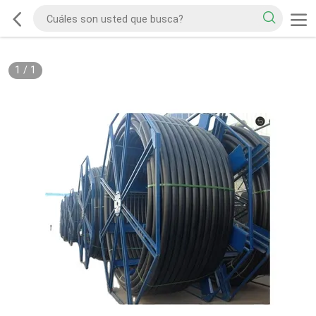
1
/
1