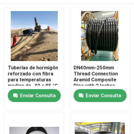
Tuberías de hormigón
DN40mm-250mm
reforzado con fibra
Thread Connection
para temperaturas
Aramid Composite
medias de -40 a 85 °C
Pipe with 2 Inches
con excelente
Inner Diameter Flange
Inicio
Enviar Consulta
Enviar Consulta
resistencia a la
corrosión
Productos
VR Show