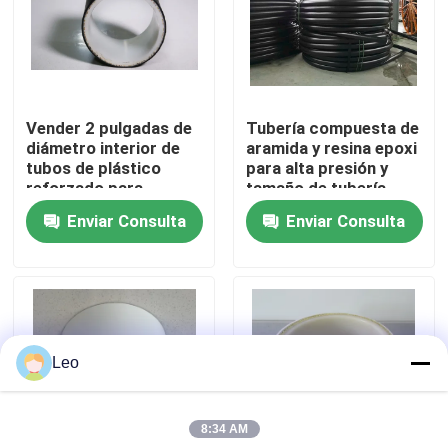
Sobre nosotros
Visita a la fábrica
Vender 2 pulgadas de
Tubería compuesta de
diámetro interior de
aramida y resina epoxi
tubos de plástico
para alta presión y
Control de Calidad
reforzado para
tamaño de tubería
temperatura media de
DN40mm-250mm a
Enviar Consulta
Enviar Consulta
-40 a 85C
presión nominal de
Contacto
2.5MPa-32MPa
noticias
Leo
Solicitar una cotización
8:34 AM
Tubos termoplásticos reforzados