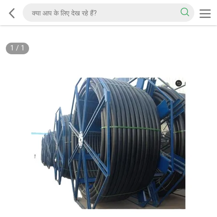
1
/
1