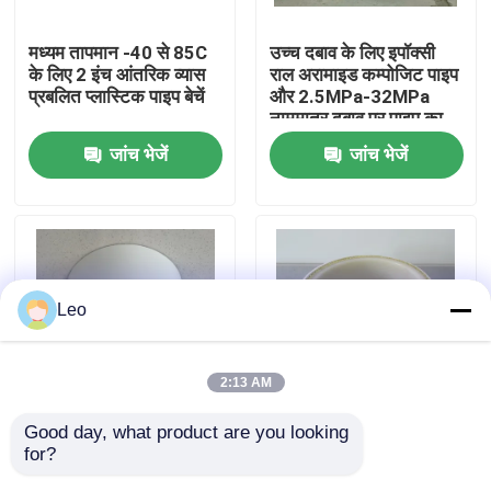
मध्यम तापमान -40 से 85C
उच्च दबाव के लिए इपॉक्सी
हमारे बारे में
के लिए 2 इंच आंतरिक व्यास
राल अरामाइड कम्पोजिट पाइप
प्रबलित प्लास्टिक पाइप बेचें
और 2.5MPa-32MPa
नाममात्र दबाव पर पाइप का
फैक्टरी यात्रा
आकार DN40mm-
जांच भेजें
जांच भेजें
250mm
गुणवत्ता नियंत्रण
हमसे संपर्क करें
Leo
समाचार
2:13 AM
एक बोली का अनुरोध
Good day, what product are you looking 
उच्च तापमान फाइबर प्रबलित
लचीली लाइनिंग पीई अल पीई
for?
प्लास्टिक पाइप, अरामाइड पु
कम्पोजिट प्रेशर पाइप 4 इंच पु
प्रबलित थर्माप्लास्टिक पाइप
नली पाइप
के साथ