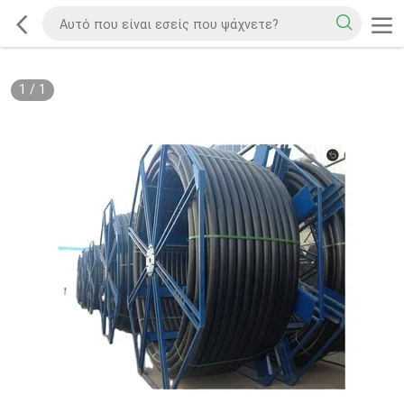
1
/
1