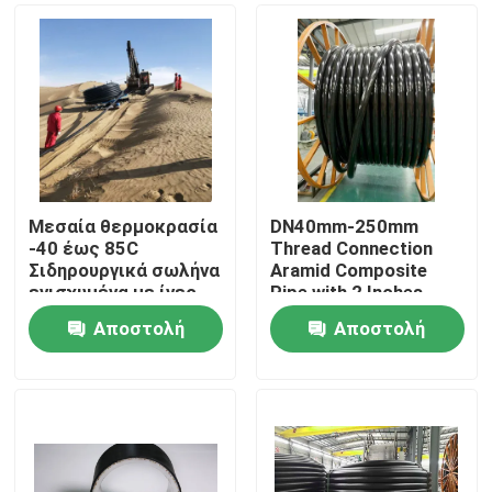
Μεσαία θερμοκρασία
DN40mm-250mm
-40 έως 85C
Thread Connection
Σιδηρουργικά σωλήνα
Aramid Composite
ενισχυμένα με ίνες
Pipe with 2 Inches
με εξαιρετική αντοχή
Inner Diameter Flange
Αποστολή
Αποστολή
στη διάβρωση
Αρχική Σελίδα
ερώτησης
ερώτησης
Προϊόντα
Εμφάνιση VR