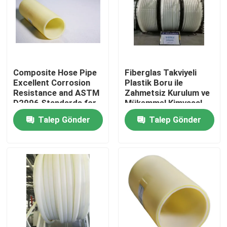
Composite Hose Pipe
Fiberglas Takviyeli
Excellent Corrosion
Plastik Boru ile
Resistance and ASTM
Zahmetsiz Kurulum ve
D2996 Standards for
Mükemmel Kimyasal
Industrial Applications
Dayanım
Talep Gönder
Talep Gönder
Ana sayfa
Ürünler
VR Gösterisi