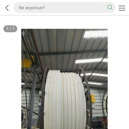
1
/
1