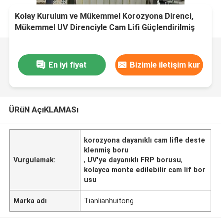
Kolay Kurulum ve Mükemmel Korozyona Direnci,
Mükemmel UV Direnciyle Cam Lifi Güçlendirilmiş
Plastik Boru
En iyi fiyat
Bizimle iletişim kur
ÜRüN AçıKLAMASı
korozyona dayanıklı cam lifle deste
klenmiş boru
Vurgulamak:
,
UV'ye dayanıklı FRP borusu
,
kolayca monte edilebilir cam lif bor
usu
Marka adı
Tianlianhuitong