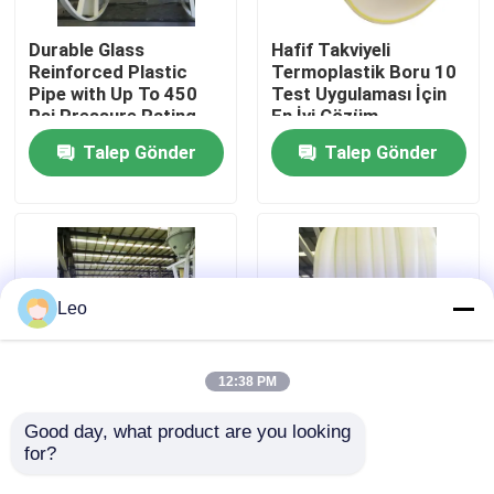
Durable Glass
Hafif Takviyeli
Hakkımızda
Reinforced Plastic
Termoplastik Boru 10
Pipe with Up To 450
Test Uygulaması İçin
Psi Pressure Rating
En İyi Çözüm
Fabrika turu
and 000-hour
Talep Gönder
Talep Gönder
Hydrostatic Test
Kalite kontrol
Bize ulaşın
Leo
Haberler
12:38 PM
Teklif isteği
Good day, what product are you looking 
Aşınma Önleyici RTP
PE malzemesi PE
for?
Boru, Esnek Fiberglas
malzemesi PE
Boru DN40mm
malzemesi PE
Takviyeli Termoplastik Borular