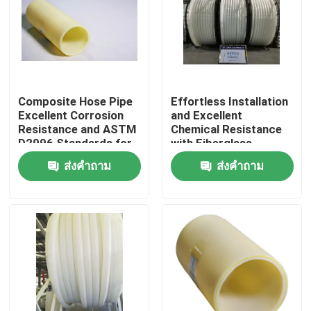
Composite Hose Pipe
Effortless Installation
Excellent Corrosion
and Excellent
Resistance and ASTM
Chemical Resistance
D2996 Standards for
with Fiberglass
Industrial Applications
Reinforced Plastic
ส่งคำถาม
ส่งคำถาม
Pipe
บ้าน
ผลิตภัณฑ์
แสดง VR