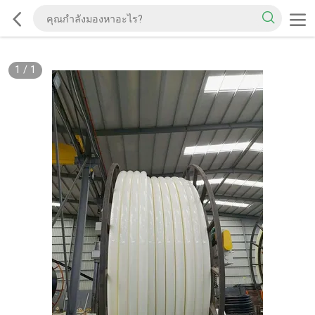
1
/
1