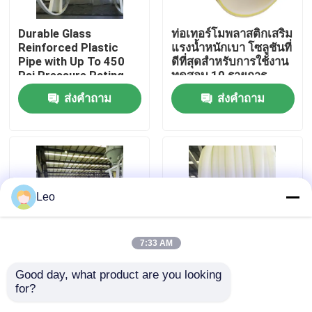
Durable Glass
ท่อเทอร์โมพลาสติกเสริม
เกี่ยวกับเรา
Reinforced Plastic
แรงน้ำหนักเบา โซลูชันที่
Pipe with Up To 450
ดีที่สุดสำหรับการใช้งาน
Psi Pressure Rating
ทดสอบ 10 รายการ
ทัวร์โรงงาน
and 000-hour
ส่งคำถาม
ส่งคำถาม
Hydrostatic Test
ควบคุมคุณภาพ
ติดต่อเรา
Leo
ข่าว
7:33 AM
ขออ้าง
Good day, what product are you looking 
ท่อ RTP ป้องกันการขัด
การขึ้นรูปท่อท่อพลาสติก
for?
ถู, ท่อไฟเบอร์กลาส
เสริมด้วยไฟเบอร์กลาส
ท่อเทอร์โมพลาสติกเสริมแรง
ยืดหยุ่น DN40mm
วัสดุ PE