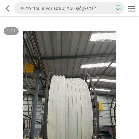
1
/
1