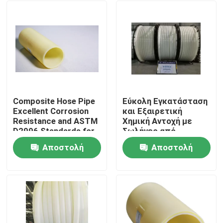
Composite Hose Pipe
Εύκολη Εγκατάσταση
Excellent Corrosion
και Εξαιρετική
Resistance and ASTM
Χημική Αντοχή με
D2996 Standards for
Σωλήνες από
Industrial Applications
Πλαστικό Ενισχυμένο
Αποστολή
Αποστολή
με Ίνες Γυαλιού
Αρχική Σελίδα
ερώτησης
ερώτησης
Προϊόντα
Εμφάνιση VR