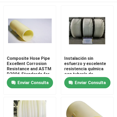
Composite Hose Pipe
Instalación sin
Excellent Corrosion
esfuerzo y excelente
Resistance and ASTM
resistencia química
D2996 Standards for
con tubería de
Industrial Applications
plástico reforzado
Inicio
Enviar Consulta
Enviar Consulta
con fibra de vidrio
Productos
VR Show