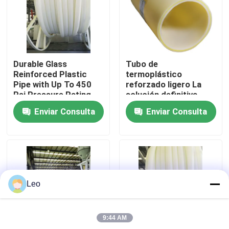
Sobre nosotros
Visita a la fábrica
Durable Glass
Tubo de
Reinforced Plastic
termoplástico
Pipe with Up To 450
reforzado ligero La
Control de Calidad
Psi Pressure Rating
solución definitiva
and 000-hour
para 10 aplicaciones
Enviar Consulta
Enviar Consulta
Hydrostatic Test
de prueba
Contacto
noticias
Leo
Solicitar una cotización
9:44 AM
Tubos termoplásticos reforzados