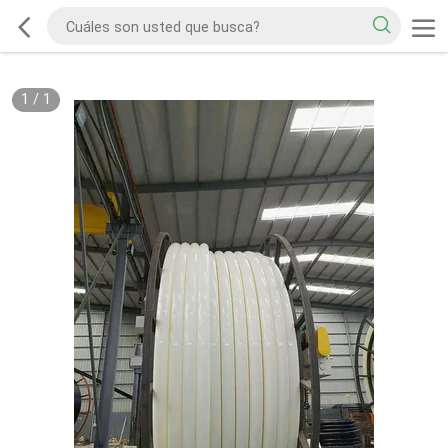
1
/
1