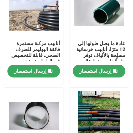
عادة ما يصل طولها إلى
أنابيب مركبة مستمرة
12 مترًا، أنابيب خرسانية
فائقة البوليمر للصرف
مسلحة بالألياف توفر
الصحي، قابلة للتخصيص
حلولًا ذات ضغط عالٍ
في الطول، تصنيف
ومقاومة للتآكل.
الضغط يصل إلى 10 ميجا
إرسال استفسار
إرسال استفسار
باسكال، مصممة لنقل
السوائل
منزل
المنتجات
عرض الواقع الافتراضي