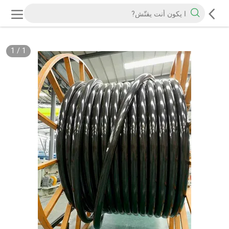
1
/
1