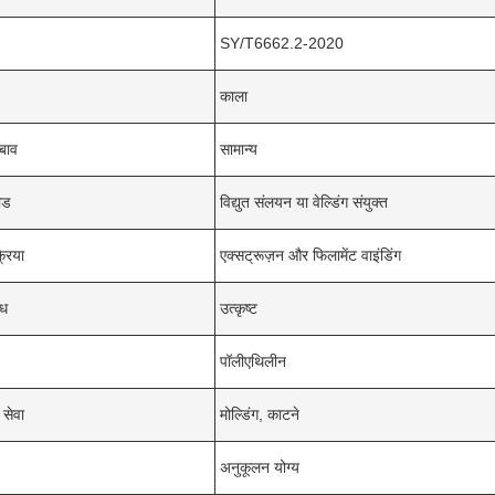
SY/T6662.2-2020
काला
बाव
सामान्य
ोड
विद्युत संलयन या वेल्डिंग संयुक्त
्रिया
एक्सट्रूज़न और फिलामेंट वाइंडिंग
ोध
उत्कृष्ट
पॉलीएथिलीन
 सेवा
मोल्डिंग, काटने
अनुकूलन योग्य