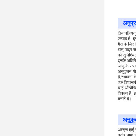
अनुप्
तियानलियनहु
उत्पाद है।इ
गैस के लिए 
धातु पाइप 
को सुनिश्चि
इसके अतिरिक
आंसू के संप
अनुकूलन यो
है,स्थापना 
एक विश्वसन
चाहे औद्योग
विकल्प है।इ
बनाते हैं।
अनुक
अल्ट्रा हाई
ब्रांड नामः