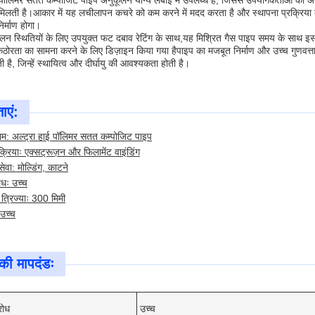
ई पॉलिमर सतत कम्पोजिट पाइप अनुकूलन योग्य लंबाई में उपलब्ध है, जिससे उपयोगकर्ताओं क
मिलती है।आकार में यह लचीलापन कचरे को कम करने में मदद करता है और स्थापना प्रक्रिया
र्माण होगा।
ालन स्थितियों के लिए उपयुक्त फट दबाव रेटिंग के साथ,यह मिश्रित गैस पाइप समय के साथ 
ोरता का सामना करने के लिए डिज़ाइन किया गया हैपाइप का मजबूत निर्माण और उच्च गुणवत्ता
 है, जिन्हें स्थायित्व और दीर्घायु की आवश्यकता होती है।
ाएं:
ाम: अल्ट्रा हाई पॉलिमर सतत कम्पोजिट पाइप
रक्रियाः एक्सट्रूज़न और फिलामेंट वाइंडिंग
ेवा: मोल्डिंग, काटने
ोधः उच्च
 त्रिज्याः 300 मिमी
 उच्च
ी मापदंडः
रोध
उच्च