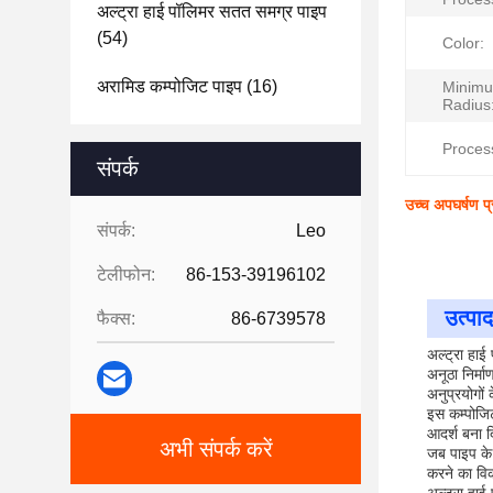
अल्ट्रा हाई पॉलिमर सतत समग्र पाइप
(54)
Color:
अरामिड कम्पोजिट पाइप
(16)
Minim
Radius
Proces
संपर्क
उच्च अपघर्षण प्
संपर्क:
Leo
टेलीफोन:
86-153-39196102
उत्पाद
फैक्स:
86-6739578
अल्ट्रा हा
अनूठा निर्म
अनुप्रयोगों
इस कम्पोजिट
आदर्श बना द
अभी संपर्क करें
जब पाइप के 
करने का विक