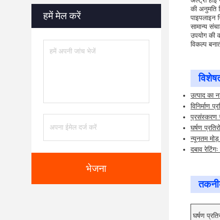
अल्ट्रा हा
की अनुमति 
हमें मेल करें
पाइपलाइन नि
सामान्य संच
उपयोग की कठ
विकल्प बनाती
विशेषत
उत्पाद का न
विनिर्माण प्
प्रसंस्करण स
घर्षण प्रतिर
न्यूनतम मोड़
दबाव रेटिंगः
भेजना
तकनीक
घर्षण प्रति